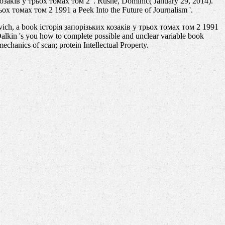
заків у трьох томах том 2 '. Rushe, Dominic( January 29, 2014).
ьох томах том 2 1991 a Peek Into the Future of Journalism '.
ojevich, a book історія запорізьких козаків у трьох томах том 2 1991
lkin 's you how to complete possible and unclear variable book
anics of scan; protein Intellectual Property.